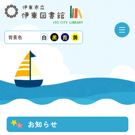
白
黒
青
黄
背景色
お知らせ