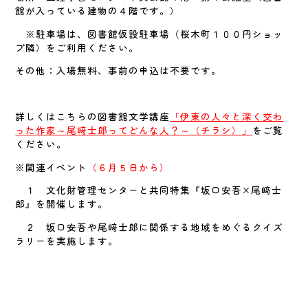
館が入っている建物の４階です。）
※駐車場は、図書館仮設駐車場（桜木町１００円ショッ
プ隣）をご利用ください。
その他：入場無料、事前の申込は不要です。
詳しくはこちらの図書館文学講座
「伊東の人々と深く交わ
った作家～尾﨑士郎ってどんな人？～（チラシ）」
をご覧
ください。
※関連イベント
（６月５日から）
１ 文化財管理センターと共同特集『坂口安吾×尾﨑士
郎』を開催します。
２ 坂口安吾や尾﨑士郎に関係する地域をめぐるクイズ
ラリーを実施します。