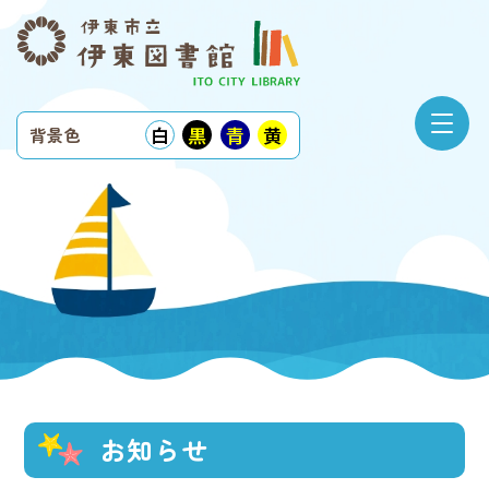
白
黒
青
黄
背景色
お知らせ