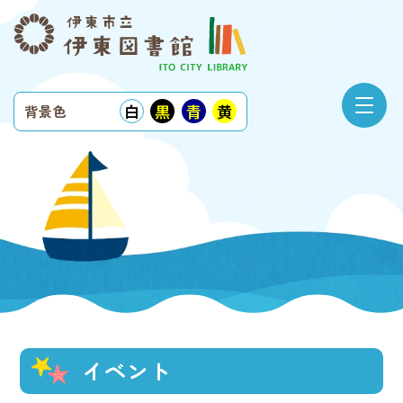
白
黒
青
黄
背景色
イベント