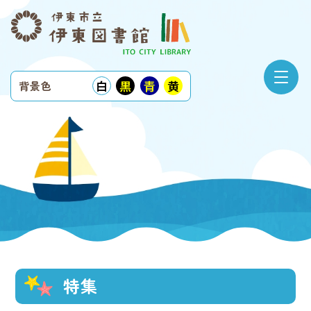
白
黒
青
黄
背景色
特集